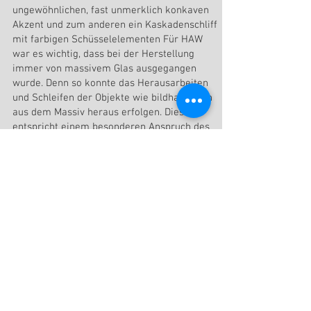
ungewöhnlichen, fast unmerklich konkaven
Akzent und zum anderen ein Kaskadenschliff
mit farbigen Schüsselelementen Für HAW
war es wichtig, dass bei der Herstellung
immer von massivem Glas ausgegangen
wurde. Denn so konnte das Herausarbeiten
und Schleifen der Objekte wie bildhauerisch
aus dem Massiv heraus erfolgen. Dies
entspricht einem besonderen Anspruch des
Designs von HAW: das Handwerk muss in den
Objekten sichtbar werden. Die bei AMUNDO
zum Einsatz kommenden Schleif- und
Polierarbeiten sind handwerkliche
Meisterleistungen - jedes Stück der
Kollektion ist ein handgefertigtes Unikat.
Mit der deutlichen Präsenz von Asien als
Inspirationsquelle sowie die Dominanz von
der Natur entsprungenen Formen, knüpft
HAW mit seinem ersten Projekt ausdrücklich
an die kulturellen Wurzeln von Theresienthal
an. Denn Theresienthal war im Jugendstil