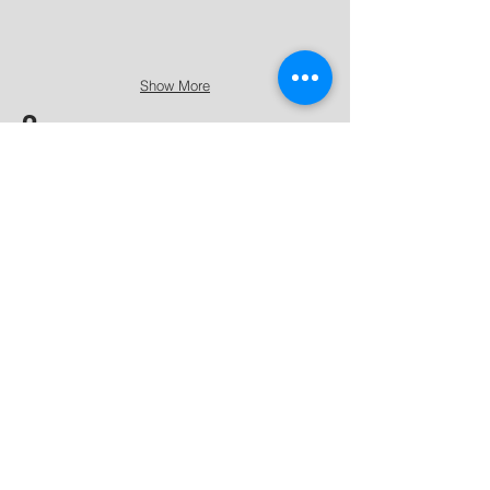
Show More
2
Geometrische
Ordnung
von
Buntarten
ZURÜCK
MEHR BILDER